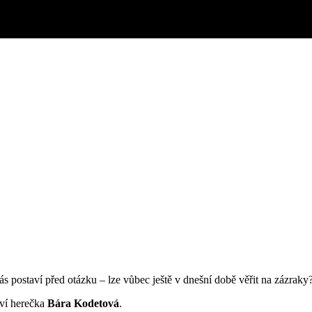
s postaví před otázku – lze vůbec ještě v dnešní době věřit na zázraky
ví herečka
Bára Kodetová
.