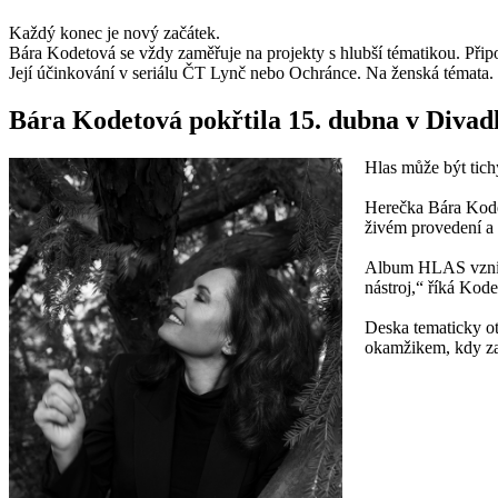
Každý konec je nový začátek.
Bára Kodetová se vždy zaměřuje na projekty s hlubší tématikou. Připo
Její účinkování v seriálu ČT Lynč nebo Ochránce. Na ženská témata. 
Bára Kodetová pokřtila 15. dubna v Diva
Hlas může být tich
Herečka Bára Kode
živém provedení a s
Album HLAS vznikal
nástroj,“ říká Kod
Deska tematicky ot
okamžikem, kdy za