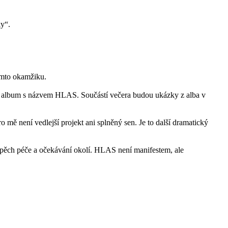
ky“.
tomto okamžiku.
í album s názvem HLAS. Součástí večera budou ukázky z alba v
 mě není vedlejší projekt ani splněný sen. Je to další dramatický
ospěch péče a očekávání okolí. HLAS není manifestem, ale