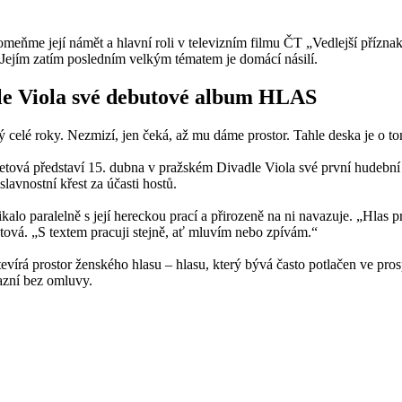
meňme její námět a hlavní roli v televizním filmu ČT „Vedlejší přízna
Jejím zatím posledním velkým tématem je domácí násilí.
dle Viola své debutové album HLAS
ý celé roky. Nezmizí, jen čeká, až mu dáme prostor. Tahle deska je o 
tová představí 15. dubna v pražském Divadle Viola své první hudebn
lavnostní křest za účasti hostů.
o paralelně s její hereckou prací a přirozeně na ni navazuje. „Hlas pro
etová. „S textem pracuji stejně, ať mluvím nebo zpívám.“
evírá prostor ženského hlasu – hlasu, který bývá často potlačen ve pr
zní bez omluvy.