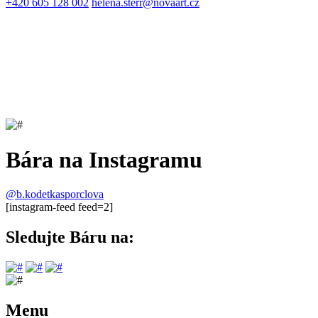
+420 605 128 002
helena.sterr@novaart.cz
Bára na Instagramu
@b.kodetkasporclova
[instagram-feed feed=2]
Sledujte Báru na:
Menu