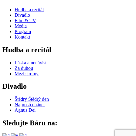
Hudba a recitál
Divadlo
Film & TV
Média
Program
Kontakt
Hudba a recitál
Láska a nenávist
Za duhou
Mezi stromy
Divadlo
Štědrý Štědrý den
Naprostí cizinci
Agnus Dei
Sledujte Báru na: