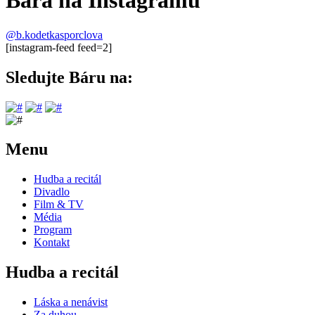
Bára na Instagramu
@b.kodetkasporclova
[instagram-feed feed=2]
Sledujte Báru na:
Menu
Hudba a recitál
Divadlo
Film & TV
Média
Program
Kontakt
Hudba a recitál
Láska a nenávist
Za duhou