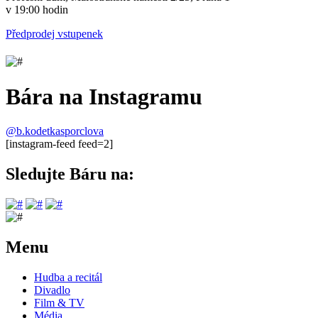
v 19:00 hodin
Předprodej vstupenek
Bára na Instagramu
@b.kodetkasporclova
[instagram-feed feed=2]
Sledujte Báru na:
Menu
Hudba a recitál
Divadlo
Film & TV
Média