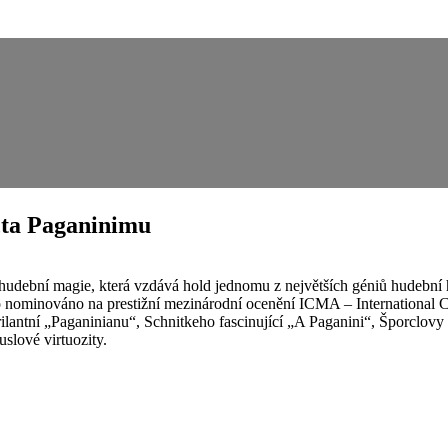
cta Paganinimu
 hudební magie, která vzdává hold jednomu z největších géniů hudební 
ré bylo nominováno na prestižní mezinárodní ocenění ICMA – Internat
 „Paganinianu“, Schnitkeho fascinující „A Paganini“, Šporclovy va
uslové virtuozity.