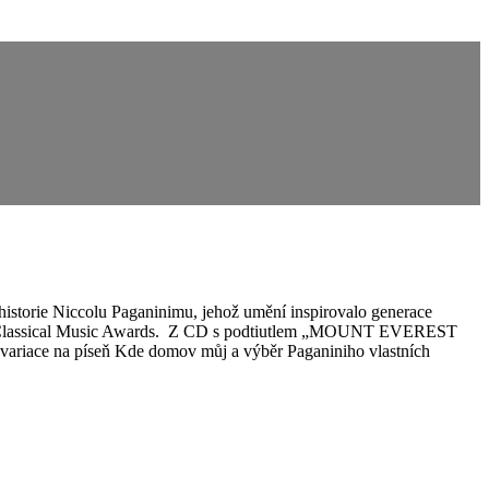
historie Niccolu Paganinimu, jehož umění inspirovalo generace
ional Classical Music Awards. Z CD s podtiutlem „MOUNT EVEREST
riace na píseň Kde domov můj a výběr Paganiniho vlastních