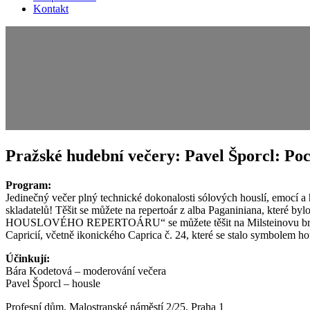
Kontakt
Pražské hudební večery:
Pavel Šporcl: Po
Program:
Jedinečný večer plný technické dokonalosti sólových houslí, emocí a
skladatelů! Těšit se můžete na repertoár z alba Paganiniana, kte
HOUSLOVÉHO REPERTOÁRU“ se můžete těšit na Milsteinovu brilantní
Capricií, včetně ikonického Caprica č. 24, které se stalo symbolem ho
Účinkují:
Bára Kodetová – moderování večera
Pavel Šporcl – housle
Profesní dům, Malostranské náměstí 2/25, Praha 1